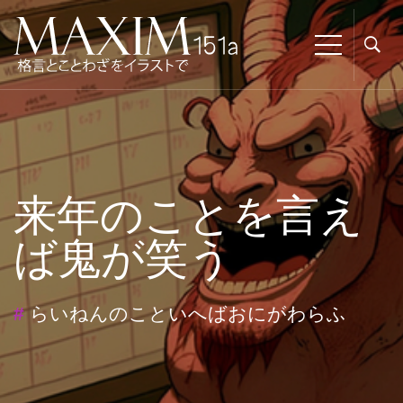
来年のことを言え
ば鬼が笑う
#
らいねんのこといへばおにがわらふ