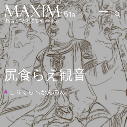
尻食らえ観音
#
しりくらへかんのん