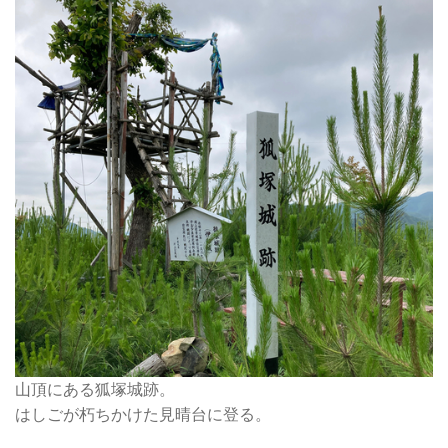
山頂にある狐塚城跡。
はしごが朽ちかけた見晴台に登る。