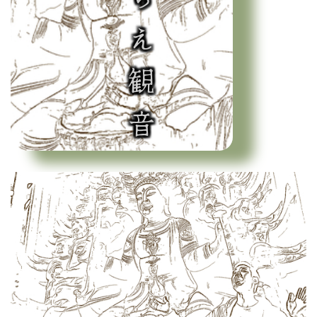
尻食らえ観音