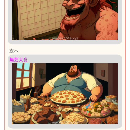
次へ
無芸大食