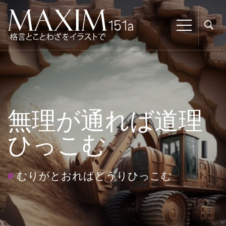
無理が通れば道理
ひっこむ
#
むりがとおればどうりひっこむ