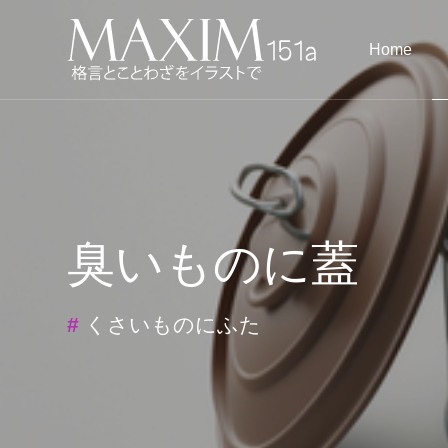
Home
臭いものに蓋
#
くさいものにふた