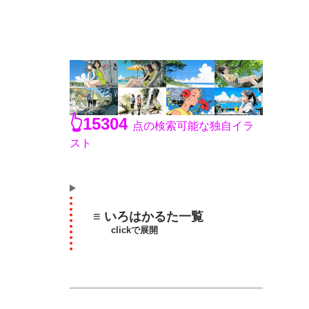
👆15304
点の検索可能な独自イラ
スト
≡ いろはかるた一覧
clickで展開