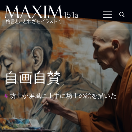
自画自賛
#
坊主が屏風に上手に坊主の絵を描いた