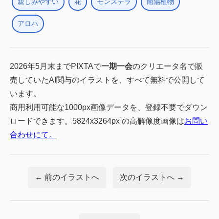
親しみやすい
花
モンステラ
南陽植物
アロハ
2026年5月末までPIXTAで
一期一会
のクリエータ名で販
売していたAI関与のイラストを、すべて無料で公開して
います。
商用利用可能な1000px画像データを、登録不要でダウン
ロードできます。5824x3264px の高解像度画像は
お問い
合わせにて。
← 前のイラストへ
次のイラストへ →