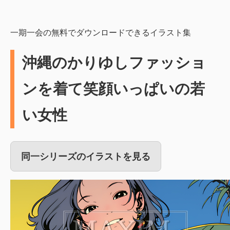
一期一会の無料でダウンロードできるイラスト集
沖縄のかりゆしファッショ
ンを着て笑顔いっぱいの若
い女性
同一シリーズのイラストを見る