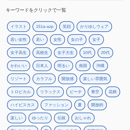
キーワードをクリックで一覧
イラスト
151a-azp
笑顔
かりゆしウェア
若い女性
若い
女性
女の子
女子
女子高生
高校生
女子大生
10代
20代
かわいい
日本人
明るい
南国
沖縄
リゾート
カラフル
開放感
楽しい雰囲気
トロピカル
リラックス
ビーチ
青空
花柄
ハイビスカス
ファッション
夏
開放的
楽しい
ゆったり
伝統
おしゃれ