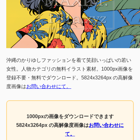
沖縄のかりゆしファッションを着て笑顔いっぱいの若い
女性。人物カテゴリの無料イラスト素材。1000px画像を
登録不要・無料でダウンロード。5824x3264px の高解像
度画像は
お問い合わせにて。
1000pxの画像をダウンロードできます
5824x3264px の高解像度画像は
お問い合わせに
て。