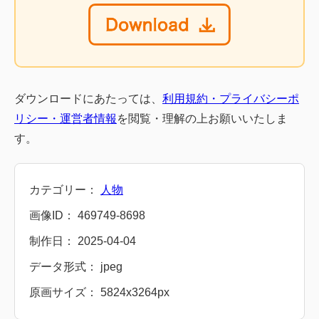
ダウンロードにあたっては、
利用規約・プライバシーポ
リシー・運営者情報
を閲覧・理解の上お願いいたしま
す。
カテゴリー：
人物
画像ID： 469749-8698
制作日： 2025-04-04
データ形式： jpeg
原画サイズ： 5824x3264px