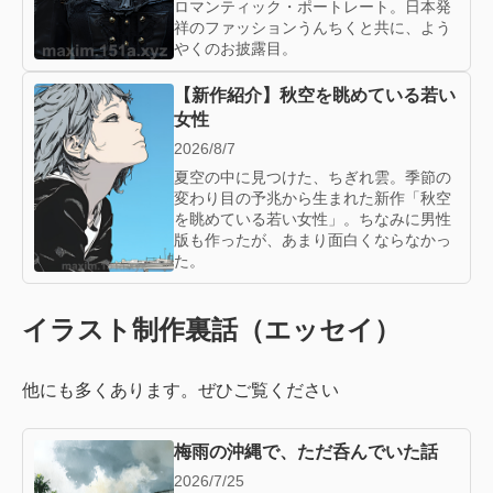
ロマンティック・ポートレート。日本発
祥のファッションうんちくと共に、よう
やくのお披露目。
【新作紹介】秋空を眺めている若い
女性
2026/8/7
夏空の中に見つけた、ちぎれ雲。季節の
変わり目の予兆から生まれた新作「秋空
を眺めている若い女性」。ちなみに男性
版も作ったが、あまり面白くならなかっ
た。
イラスト制作裏話（エッセイ）
他にも多くあります。ぜひご覧ください
梅雨の沖縄で、ただ呑んでいた話
2026/7/25