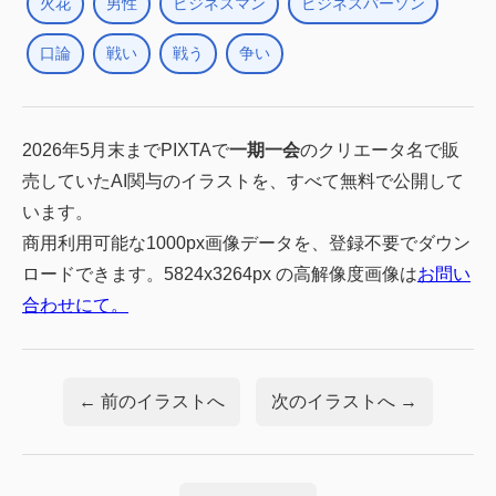
火花
男性
ビジネスマン
ビジネスパーソン
口論
戦い
戦う
争い
2026年5月末までPIXTAで
一期一会
のクリエータ名で販
売していたAI関与のイラストを、すべて無料で公開して
います。
商用利用可能な1000px画像データを、登録不要でダウン
ロードできます。5824x3264px の高解像度画像は
お問い
合わせにて。
← 前のイラストへ
次のイラストへ →