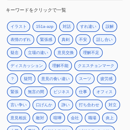
キーワードをクリックで一覧
イラスト
151a-azp
対話
すれ違い
誤解
表情のずれ
緊張感
真剣
不安
話し合い
疑念
立場の違い
意見交換
理解不足
ディスカッション
理解不能
クエスチョンマーク
？
疑問
意見の食い違い
スーツ
疲労感
緊張
無言の間
ビジネス
仕事
オフィス
言い争い
口げんか
諍い
打ち合わせ
対立
意見相反
敵対
喧嘩
会社
職場
炎上