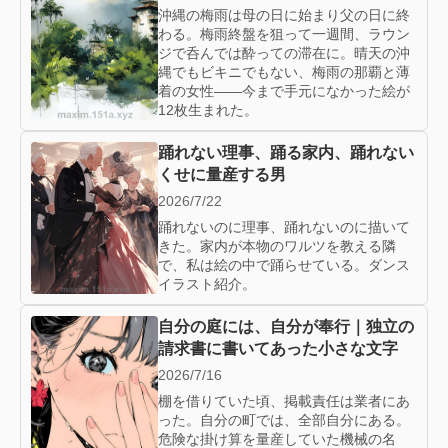
沖縄の梅雨は母の日に始まり父の日に終
わる。梅雨終盤を狙って一週間、ラウン
ジで呑んでは酔っての滞在に。晴天の沖
縄でもビキニでもない、梅雨の那覇と薄
着の女性——今まで手元になかった絵が
12枚生まれた。
踊れない理事、踊る家内、踊れない
くせに量産する男
2026/7/22
踊れないのに理事、踊れないのに描いて
きた。家内が本物のワルツを教える隣
で、私は絵の中で踊らせている。ダンス
イラスト紹介。
自分の庭には、自分が奉行｜独立の
請求書に書いてあった小さな文字
2026/7/16
棚を借りていた頃、掲載責任は業者にあ
った。自分の町では、全部自分にある。
危険な掛け算を量産していた機械の名