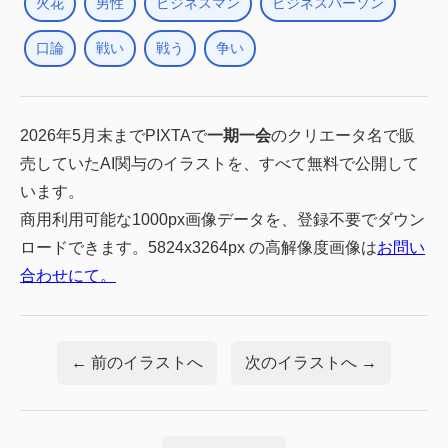
火花
男性
ビジネスマン
ビジネスパーソン
口論
戦い
戦う
争い
2026年5月末までPIXTAで
一期一会
のクリエータ名で販
売していたAI関与のイラストを、すべて無料で公開して
います。
商用利用可能な1000px画像データを、登録不要でダウン
ロードできます。5824x3264px の高解像度画像は
お問い
合わせにて。
← 前のイラストへ
次のイラストへ →