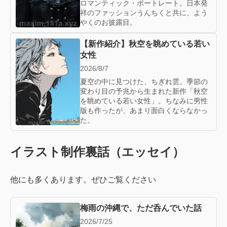
ロマンティック・ポートレート。日本発
祥のファッションうんちくと共に、よう
やくのお披露目。
【新作紹介】秋空を眺めている若い
女性
2026/8/7
夏空の中に見つけた、ちぎれ雲。季節の
変わり目の予兆から生まれた新作「秋空
を眺めている若い女性」。ちなみに男性
版も作ったが、あまり面白くならなかっ
た。
イラスト制作裏話（エッセイ）
他にも多くあります。ぜひご覧ください
梅雨の沖縄で、ただ呑んでいた話
2026/7/25