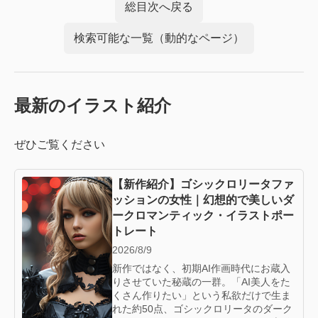
総目次へ戻る
検索可能な一覧（動的なページ）
最新のイラスト紹介
ぜひご覧ください
【新作紹介】ゴシックロリータファ
ッションの女性｜幻想的で美しいダ
ークロマンティック・イラストポー
トレート
2026/8/9
新作ではなく、初期AI作画時代にお蔵入
りさせていた秘蔵の一群。「AI美人をた
くさん作りたい」という私欲だけで生ま
れた約50点、ゴシックロリータのダーク