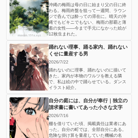
沖縄の梅雨は母の日に始まり父の日に終
わる。梅雨終盤を狙って一週間、ラウン
ジで呑んでは酔っての滞在に。晴天の沖
縄でもビキニでもない、梅雨の那覇と薄
着の女性——今まで手元になかった絵が
12枚生まれた。
踊れない理事、踊る家内、踊れない
くせに量産する男
2026/7/22
踊れないのに理事、踊れないのに描いて
きた。家内が本物のワルツを教える隣
で、私は絵の中で踊らせている。ダンス
イラスト紹介。
自分の庭には、自分が奉行｜独立の
請求書に書いてあった小さな文字
2026/7/16
棚を借りていた頃、掲載責任は業者にあ
った。自分の町では、全部自分にある。
危険な掛け算を量産していた機械の名