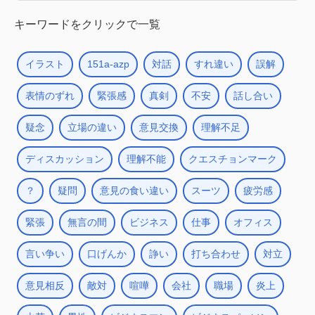
キーワードをクリックで一覧
イラスト
151a-azp
対話
すれ違い
誤解
表情のずれ
緊張感
真剣
不安
話し合い
疑念
立場の違い
意見交換
理解不足
ディスカッション
理解不能
クエスチョンマーク
？
疑問
意見の食い違い
スーツ
疲労感
緊張
無言の間
ビジネス
仕事
オフィス
言い争い
口げんか
諍い
打ち合わせ
対立
意見相反
敵対
喧嘩
会社
職場
炎上