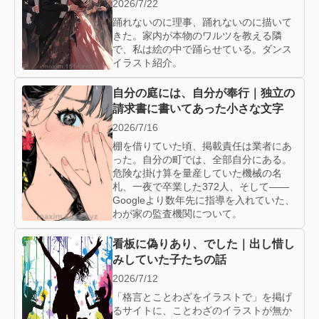
2026/7/22
踊れないのに理事、踊れないのに描いて
きた。家内が本物のワルツを教える隣
で、私は絵の中で踊らせている。ダンス
イラスト紹介。
自分の庭には、自分が奉行｜独立の
請求書に書いてあった小さな文字
2026/7/16
棚を借りていた頃、掲載責任は業者にあ
った。自分の町では、全部自分にある。
危険な掛け算を量産していた機械の名
札、一夜で卒業した372人、そして——
Googleより数年先に指導を入れていた、
わが家の監査機関について。
看板に偽りあり、でした｜出し惜し
みしていた子たちの話
2026/7/12
「格言とことわざをイラストで」を掲げ
るサイトに、ことわざのイラストが無か