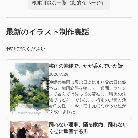
検索可能な一覧（動的なページ）
最新のイラスト制作裏話
ぜひご覧ください
梅雨の沖縄で、ただ呑んでいた話
2026/7/25
沖縄の梅雨は母の日に始まり父の日に終
わる。梅雨終盤を狙って一週間、ラウン
ジで呑んでは酔っての滞在に。晴天の沖
縄でもビキニでもない、梅雨の那覇と薄
着の女性——今まで手元になかった絵が
12枚生まれた。
踊れない理事、踊る家内、踊れない
くせに量産する男