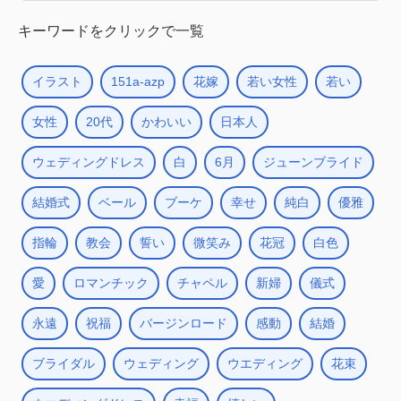
キーワードをクリックで一覧
イラスト
151a-azp
花嫁
若い女性
若い
女性
20代
かわいい
日本人
ウェディングドレス
白
6月
ジューンブライド
結婚式
ベール
ブーケ
幸せ
純白
優雅
指輪
教会
誓い
微笑み
花冠
白色
愛
ロマンチック
チャペル
新婦
儀式
永遠
祝福
バージンロード
感動
結婚
ブライダル
ウェディング
ウエディング
花束