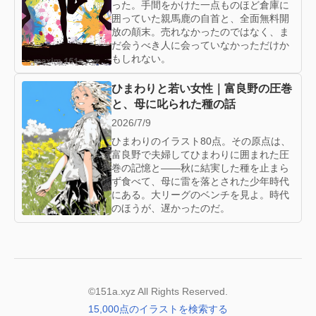
った。手間をかけた一点ものほど倉庫に
囲っていた親馬鹿の自首と、全面無料開
放の顛末。売れなかったのではなく、ま
だ会うべき人に会っていなかっただけか
もしれない。
ひまわりと若い女性｜富良野の圧巻
と、母に叱られた種の話
2026/7/9
ひまわりのイラスト80点。その原点は、
富良野で夫婦してひまわりに囲まれた圧
巻の記憶と——秋に結実した種を止まら
ず食べて、母に雷を落とされた少年時代
にある。大リーグのベンチを見よ。時代
のほうが、遅かったのだ。
©151a.xyz All Rights Reserved.
15,000点のイラストを検索する