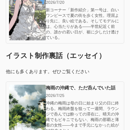
2026/7/20
新コーナー「新作紹介」第一号は、白い
ワンピースで夏の街を歩く女性。理屈よ
り先に、良い絵である。そしてモデルに
は、心当たりがある——半世紀近く前
の、誰かの若い日が、裾に少しだけ透け
ている。
イラスト制作裏話（エッセイ）
他にも多くあります。ぜひご覧ください
梅雨の沖縄で、ただ呑んでいた話
2026/7/25
沖縄の梅雨は母の日に始まり父の日に終
わる。梅雨終盤を狙って一週間、ラウン
ジで呑んでは酔っての滞在に。晴天の沖
縄でもビキニでもない、梅雨の那覇と薄
着の女性——今まで手元になかった絵が