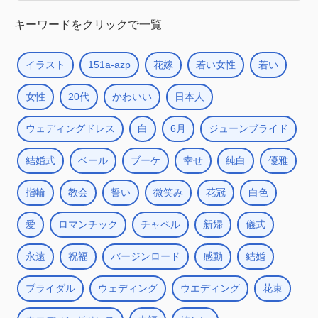
キーワードをクリックで一覧
イラスト
151a-azp
花嫁
若い女性
若い
女性
20代
かわいい
日本人
ウェディングドレス
白
6月
ジューンブライド
結婚式
ベール
ブーケ
幸せ
純白
優雅
指輪
教会
誓い
微笑み
花冠
白色
愛
ロマンチック
チャペル
新婦
儀式
永遠
祝福
バージンロード
感動
結婚
ブライダル
ウェディング
ウエディング
花束