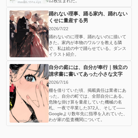
12枚生まれた。
踊れない理事、踊る家内、踊れない
くせに量産する男
2026/7/22
踊れないのに理事、踊れないのに描いて
きた。家内が本物のワルツを教える隣
で、私は絵の中で踊らせている。ダンス
イラスト紹介。
自分の庭には、自分が奉行｜独立の
請求書に書いてあった小さな文字
2026/7/16
棚を借りていた頃、掲載責任は業者にあ
った。自分の町では、全部自分にある。
危険な掛け算を量産していた機械の名
札、一夜で卒業した372人、そして——
Googleより数年先に指導を入れていた、
わが家の監査機関について。