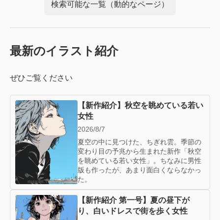
検索可能な一覧（動的なページ）
最新のイラスト紹介
ぜひご覧ください
【新作紹介】秋空を眺めている若い
女性
2026/8/7
夏空の中に見つけた、ちぎれ雲。季節の
変わり目の予兆から生まれた新作「秋空
を眺めている若い女性」。ちなみに男性
版も作ったが、あまり面白くならなかっ
た。
【新作紹介 第一号】夏の昼下が
り、白いドレスで街を歩く女性