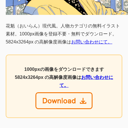
花魁（おいらん）現代風。人物カテゴリの無料イラスト
素材。1000px画像を登録不要・無料でダウンロード。
5824x3264px の高解像度画像は
お問い合わせにて。
1000pxの画像をダウンロードできます
5824x3264px の高解像度画像は
お問い合わせに
て。