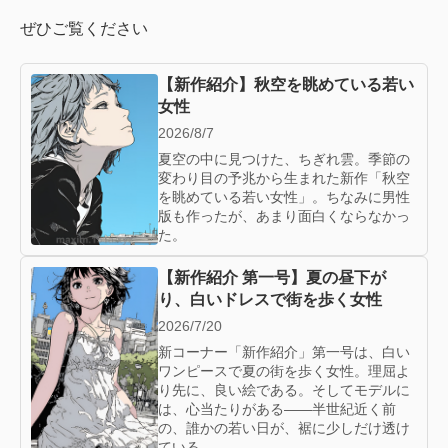
ぜひご覧ください
【新作紹介】秋空を眺めている若い
女性
2026/8/7
夏空の中に見つけた、ちぎれ雲。季節の
変わり目の予兆から生まれた新作「秋空
を眺めている若い女性」。ちなみに男性
版も作ったが、あまり面白くならなかっ
た。
【新作紹介 第一号】夏の昼下が
り、白いドレスで街を歩く女性
2026/7/20
新コーナー「新作紹介」第一号は、白い
ワンピースで夏の街を歩く女性。理屈よ
り先に、良い絵である。そしてモデルに
は、心当たりがある——半世紀近く前
の、誰かの若い日が、裾に少しだけ透け
ている。