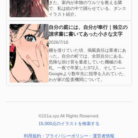
きた。家内が本物のワルツを教える隣
で、私は絵の中で踊らせている。ダンス
イラスト紹介。
自分の庭には、自分が奉行｜独立の
請求書に書いてあった小さな文字
2026/7/16
棚を借りていた頃、掲載責任は業者にあ
った。自分の町では、全部自分にある。
危険な掛け算を量産していた機械の名
札、一夜で卒業した372人、そして——
Googleより数年先に指導を入れていた、
わが家の監査機関について。
©151a.xyz All Rights Reserved.
15,000点のイラストを検索する
利用規約・プライバシーポリシー・運営者情報