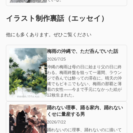
イラスト制作裏話（エッセイ）
他にも多くあります。ぜひご覧ください
梅雨の沖縄で、ただ呑んでいた話
2026/7/25
沖縄の梅雨は母の日に始まり父の日に終
わる。梅雨終盤を狙って一週間、ラウン
ジで呑んでは酔っての滞在に。晴天の沖
縄でもビキニでもない、梅雨の那覇と薄
着の女性——今まで手元になかった絵が
12枚生まれた。
踊れない理事、踊る家内、踊れない
くせに量産する男
2026/7/22
踊れないのに理事、踊れないのに描いて