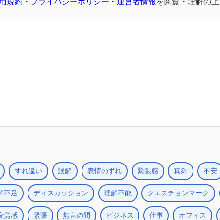
用規約・プライバシーポリシー・運営者情報
を閲覧・理解の上
すれ違い
誤解
表情のずれ
緊張感
真剣
不安
解不足
ディスカッション
理解不能
クエスチョンマーク
疲労感
緊張
無言の間
ビジネス
仕事
オフィス