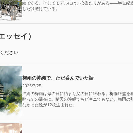
絵である。そしてモデルには、心当たりがある——半世紀
しだけ透けている。
エッセイ）
ください
梅雨の沖縄で、ただ呑んでいた話
2026/7/25
沖縄の梅雨は母の日に始まり父の日に終わる。梅雨終盤を
酔っての滞在に。晴天の沖縄でもビキニでもない、梅雨の
なかった絵が12枚生まれた。