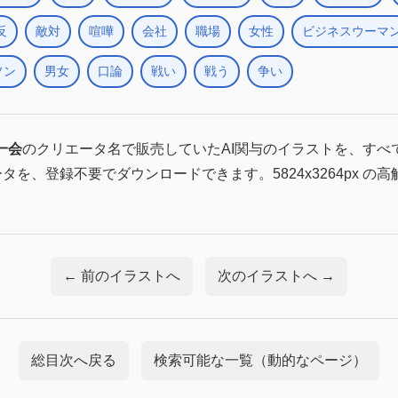
反
敵対
喧嘩
会社
職場
女性
ビジネスウーマ
ソン
男女
口論
戦い
戦う
争い
一会
のクリエータ名で販売していたAI関与のイラストを、すべ
ータを、登録不要でダウンロードできます。5824x3264px の
← 前のイラストへ
次のイラストへ →
総目次へ戻る
検索可能な一覧（動的なページ）