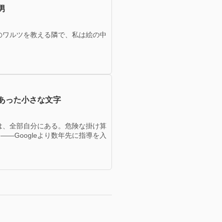
男
のワルツを教える隣で、私は絵の中
あった小さな文字
は、全部自分にある。危険な掛け算
—Googleより数年先に指導を入