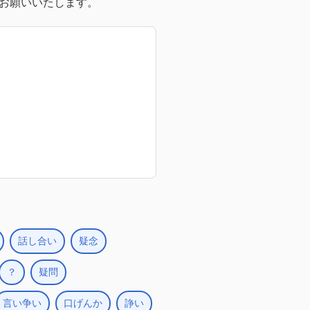
お願いいたします。
話し合い
疑念
？
疑問
言い争い
口げんか
諍い