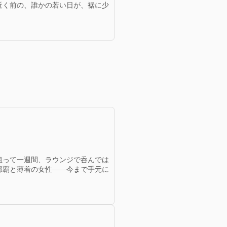
近く前の、誰かの若い日が、裾に少
狙って一週間、ラウンジで呑んでは
那覇と薄着の女性——今まで手元に