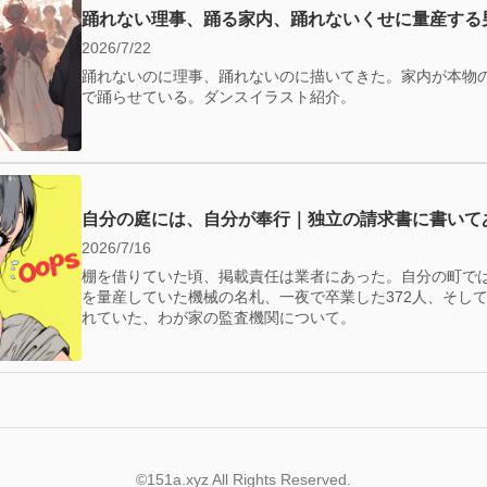
踊れない理事、踊る家内、踊れないくせに量産する
2026/7/22
踊れないのに理事、踊れないのに描いてきた。家内が本物
で踊らせている。ダンスイラスト紹介。
自分の庭には、自分が奉行｜独立の請求書に書いて
2026/7/16
棚を借りていた頃、掲載責任は業者にあった。自分の町で
を量産していた機械の名札、一夜で卒業した372人、そして—
れていた、わが家の監査機関について。
©151a.xyz All Rights Reserved.