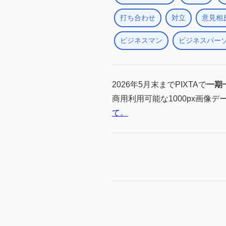
打ち合わせ
対立
意見相
ビジネスマン
ビジネスパー
2026年5月末までPIXTAで
一期
商用利用可能な1000px画像デ
て。