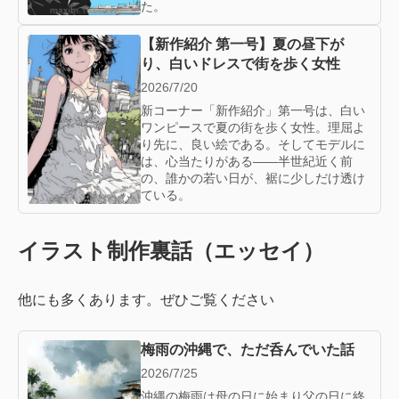
た。
【新作紹介 第一号】夏の昼下が
り、白いドレスで街を歩く女性
2026/7/20
新コーナー「新作紹介」第一号は、白い
ワンピースで夏の街を歩く女性。理屈よ
り先に、良い絵である。そしてモデルに
は、心当たりがある——半世紀近く前
の、誰かの若い日が、裾に少しだけ透け
ている。
イラスト制作裏話（エッセイ）
他にも多くあります。ぜひご覧ください
梅雨の沖縄で、ただ呑んでいた話
2026/7/25
沖縄の梅雨は母の日に始まり父の日に終