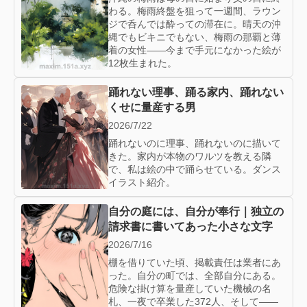
わる。梅雨終盤を狙って一週間、ラウン
ジで呑んでは酔っての滞在に。晴天の沖
縄でもビキニでもない、梅雨の那覇と薄
着の女性——今まで手元になかった絵が
12枚生まれた。
踊れない理事、踊る家内、踊れない
くせに量産する男
2026/7/22
踊れないのに理事、踊れないのに描いて
きた。家内が本物のワルツを教える隣
で、私は絵の中で踊らせている。ダンス
イラスト紹介。
自分の庭には、自分が奉行｜独立の
請求書に書いてあった小さな文字
2026/7/16
棚を借りていた頃、掲載責任は業者にあ
った。自分の町では、全部自分にある。
危険な掛け算を量産していた機械の名
札、一夜で卒業した372人、そして——