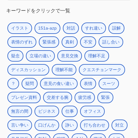
キーワードをクリックで一覧
イラスト
151a-azp
対話
すれ違い
誤解
表情のずれ
緊張感
真剣
不安
話し合い
疑念
立場の違い
意見交換
理解不足
ディスカッション
理解不能
クエスチョンマーク
？
疑問
意見の食い違い
表情
スーツ
プレゼン資料
交差する腕
疲労感
緊張
無言の間
ビジネス
仕事
オフィス
言い争い
口げんか
諍い
打ち合わせ
対立