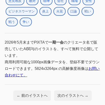
意見相反
敵対
喧嘩
会社
職場
女性
ビジネスウーマン
炎上
火花
口論
戦い
戦う
争い
2026年5月末までPIXTAで
一期一会
のクリエータ名で販
売していたAI関与のイラストを、すべて無料で公開して
います。
商用利用可能な1000px画像データを、登録不要でダウン
ロードできます。5824x3264px の高解像度画像は
お問い
合わせにて。
← 前のイラストへ
次のイラストへ →