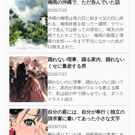
梅雨の沖縄で、ただ呑んでいた話
2026/7/25
沖縄の梅雨は母の日に始まり父の日に終
わる。梅雨終盤を狙って一週間、ラウン
ジで呑んでは酔っての滞在に。晴天の沖
縄でもビキニでもない、梅雨の那覇と薄
着の女性——今まで手元になかった絵が
12枚生まれた。
踊れない理事、踊る家内、踊れない
くせに量産する男
2026/7/22
踊れないのに理事、踊れないのに描いて
きた。家内が本物のワルツを教える隣
で、私は絵の中で踊らせている。ダンス
イラスト紹介。
自分の庭には、自分が奉行｜独立の
請求書に書いてあった小さな文字
2026/7/16
棚を借りていた頃、掲載責任は業者にあ