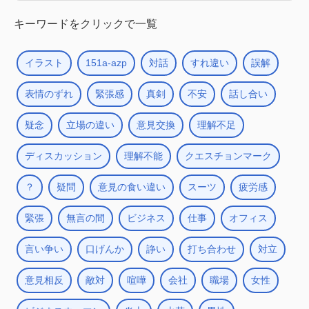
キーワードをクリックで一覧
イラスト
151a-azp
対話
すれ違い
誤解
表情のずれ
緊張感
真剣
不安
話し合い
疑念
立場の違い
意見交換
理解不足
ディスカッション
理解不能
クエスチョンマーク
？
疑問
意見の食い違い
スーツ
疲労感
緊張
無言の間
ビジネス
仕事
オフィス
言い争い
口げんか
諍い
打ち合わせ
対立
意見相反
敵対
喧嘩
会社
職場
女性