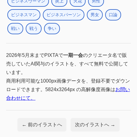
ビジネスウーマン
炎上
火花
男性
ビジネスマン
ビジネスパーソン
男女
口論
戦い
戦う
争い
2026年5月末までPIXTAで
一期一会
のクリエータ名で販
売していたAI関与のイラストを、すべて無料で公開して
います。
商用利用可能な1000px画像データを、登録不要でダウン
ロードできます。5824x3264px の高解像度画像は
お問い
合わせにて。
← 前のイラストへ
次のイラストへ →