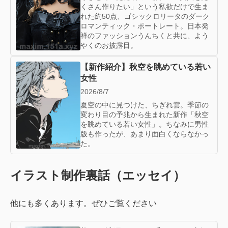
くさん作りたい」という私欲だけで生ま
れた約50点、ゴシックロリータのダーク
ロマンティック・ポートレート。日本発
祥のファッションうんちくと共に、よう
やくのお披露目。
【新作紹介】秋空を眺めている若い
女性
2026/8/7
夏空の中に見つけた、ちぎれ雲。季節の
変わり目の予兆から生まれた新作「秋空
を眺めている若い女性」。ちなみに男性
版も作ったが、あまり面白くならなかっ
た。
イラスト制作裏話（エッセイ）
他にも多くあります。ぜひご覧ください