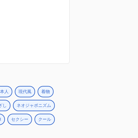
本人
現代風
着物
ざし
ネオジャポニズム
練
セクシー
クール