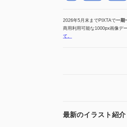
2026年5月末までPIXTAで
一期
商用利用可能な1000px画像デ
て。
最新のイラスト紹介