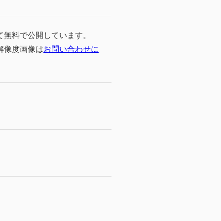
て無料で公開しています。
高解像度画像は
お問い合わせに