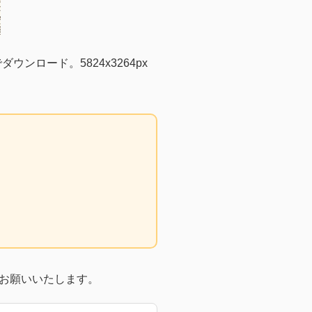
ンロード。5824x3264px
お願いいたします。