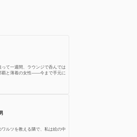
狙って一週間、ラウンジで呑んでは
那覇と薄着の女性——今まで手元に
男
のワルツを教える隣で、私は絵の中