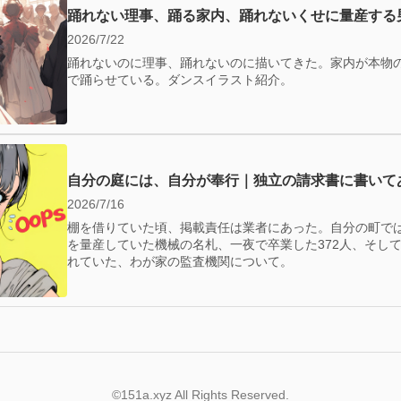
踊れない理事、踊る家内、踊れないくせに量産する
2026/7/22
踊れないのに理事、踊れないのに描いてきた。家内が本物
で踊らせている。ダンスイラスト紹介。
自分の庭には、自分が奉行｜独立の請求書に書いて
2026/7/16
棚を借りていた頃、掲載責任は業者にあった。自分の町で
を量産していた機械の名札、一夜で卒業した372人、そして—
れていた、わが家の監査機関について。
©151a.xyz All Rights Reserved.