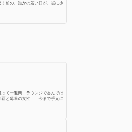
近く前の、誰かの若い日が、裾に少
狙って一週間、ラウンジで呑んでは
那覇と薄着の女性——今まで手元に