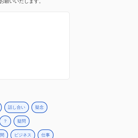
お願いいたします。
話し合い
疑念
？
疑問
間
ビジネス
仕事