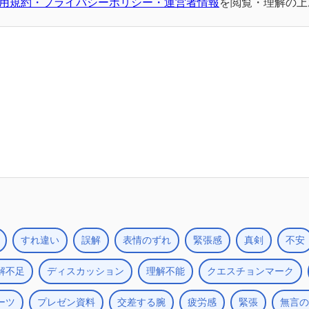
用規約・プライバシーポリシー・運営者情報
を閲覧・理解の上
すれ違い
誤解
表情のずれ
緊張感
真剣
不安
解不足
ディスカッション
理解不能
クエスチョンマーク
ーツ
プレゼン資料
交差する腕
疲労感
緊張
無言の