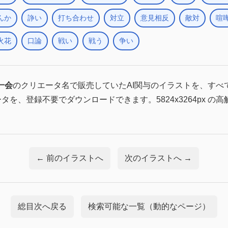
んか
諍い
打ち合わせ
対立
意見相反
敵対
喧
火花
口論
戦い
戦う
争い
一会
のクリエータ名で販売していたAI関与のイラストを、すべ
ータを、登録不要でダウンロードできます。5824x3264px の
← 前のイラストへ
次のイラストへ →
総目次へ戻る
検索可能な一覧（動的なページ）