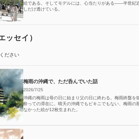
絵である。そしてモデルには、心当たりがある——半世紀
しだけ透けている。
エッセイ）
ください
梅雨の沖縄で、ただ呑んでいた話
2026/7/25
沖縄の梅雨は母の日に始まり父の日に終わる。梅雨終盤を
酔っての滞在に。晴天の沖縄でもビキニでもない、梅雨の
なかった絵が12枚生まれた。