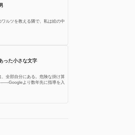
男
のワルツを教える隣で、私は絵の中
あった小さな文字
は、全部自分にある。危険な掛け算
—Googleより数年先に指導を入