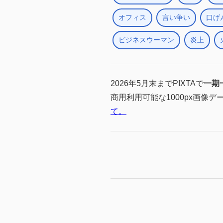
オフィス
言い争い
口げ
ビジネスウーマン
炎上
2026年5月末までPIXTAで
一期
商用利用可能な1000px画像デ
て。