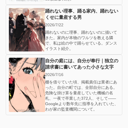
踊れない理事、踊る家内、踊れない
くせに量産する男
2026/7/22
踊れないのに理事、踊れないのに描いて
きた。家内が本物のワルツを教える隣
で、私は絵の中で踊らせている。ダンス
イラスト紹介。
自分の庭には、自分が奉行｜独立の
請求書に書いてあった小さな文字
2026/7/16
棚を借りていた頃、掲載責任は業者にあ
った。自分の町では、全部自分にある。
危険な掛け算を量産していた機械の名
札、一夜で卒業した372人、そして——
Googleより数年先に指導を入れていた、
わが家の監査機関について。