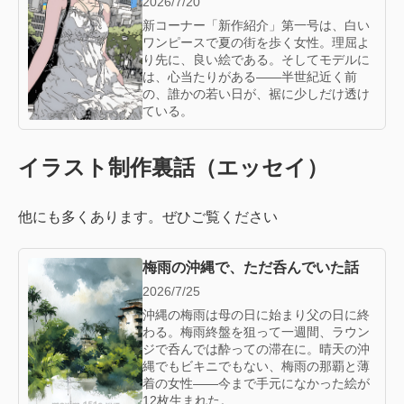
2026/7/20
新コーナー「新作紹介」第一号は、白い
ワンピースで夏の街を歩く女性。理屈よ
り先に、良い絵である。そしてモデルに
は、心当たりがある——半世紀近く前
の、誰かの若い日が、裾に少しだけ透け
ている。
イラスト制作裏話（エッセイ）
他にも多くあります。ぜひご覧ください
梅雨の沖縄で、ただ呑んでいた話
2026/7/25
沖縄の梅雨は母の日に始まり父の日に終
わる。梅雨終盤を狙って一週間、ラウン
ジで呑んでは酔っての滞在に。晴天の沖
縄でもビキニでもない、梅雨の那覇と薄
着の女性——今まで手元になかった絵が
12枚生まれた。