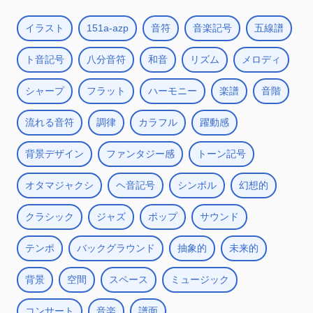
イラスト
151a-azp
音符
音楽記号
五線譜
ト音記号
八分音符
和音
リズム
メロディ
シャープ
フラット
ハーモニー
楽譜
音階
流れる音符
調律
カラフル
躍動感
背景デザイン
ファンタジー感
トーン記号
オタマジャクシ
ヘ音記号
シンボル
幻想的
クラシック
ジャズ
ポップ
サウンド
テンポ
バックグラウンド
抽象的
未来的
背景
空間
スペース
ミュージック
コンサート
音楽
譜面