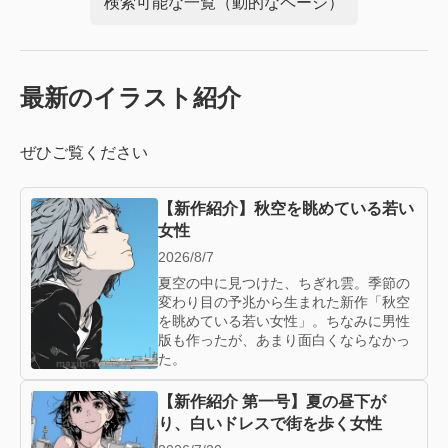
検索可能な一覧（動的なページ）
最新のイラスト紹介
ぜひご覧ください
【新作紹介】秋空を眺めている若い
女性
2026/8/7
夏空の中に見つけた、ちぎれ雲。季節の
変わり目の予兆から生まれた新作「秋空
を眺めている若い女性」。ちなみに男性
版も作ったが、あまり面白くならなかっ
た。
【新作紹介 第一号】夏の昼下が
り、白いドレスで街を歩く女性