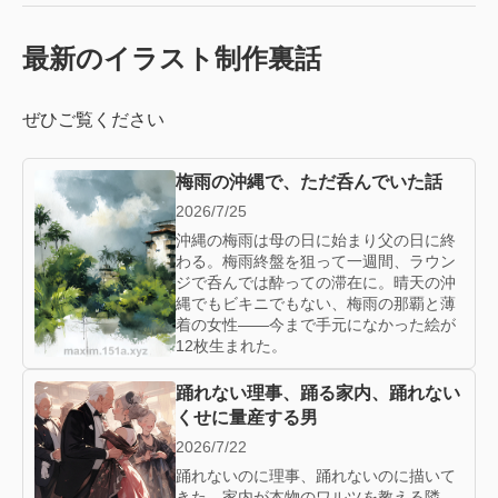
最新のイラスト制作裏話
ぜひご覧ください
梅雨の沖縄で、ただ呑んでいた話
2026/7/25
沖縄の梅雨は母の日に始まり父の日に終
わる。梅雨終盤を狙って一週間、ラウン
ジで呑んでは酔っての滞在に。晴天の沖
縄でもビキニでもない、梅雨の那覇と薄
着の女性——今まで手元になかった絵が
12枚生まれた。
踊れない理事、踊る家内、踊れない
くせに量産する男
2026/7/22
踊れないのに理事、踊れないのに描いて
きた。家内が本物のワルツを教える隣