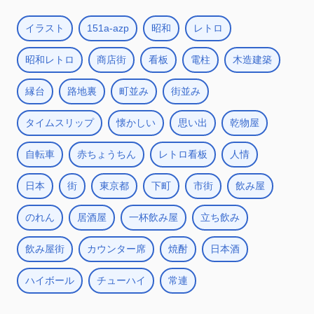
イラスト
151a-azp
昭和
レトロ
昭和レトロ
商店街
看板
電柱
木造建築
縁台
路地裏
町並み
街並み
タイムスリップ
懐かしい
思い出
乾物屋
自転車
赤ちょうちん
レトロ看板
人情
日本
街
東京都
下町
市街
飲み屋
のれん
居酒屋
一杯飲み屋
立ち飲み
飲み屋街
カウンター席
焼酎
日本酒
ハイボール
チューハイ
常連