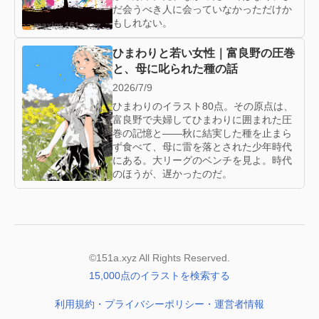
だ会うべき人に会っていなかっただけか
もしれない。
ひまわりと若い女性｜富良野の圧巻
と、母に叱られた種の話
2026/7/9
ひまわりのイラスト80点。その原点は、
富良野で夫婦してひまわりに囲まれた圧
巻の記憶と——秋に結実した種を止まら
ず食べて、母に雷を落とされた少年時代
にある。大リーグのベンチを見よ。時代
のほうが、遅かったのだ。
©151a.xyz All Rights Reserved.
15,000点のイラストを検索する
利用規約・プライバシーポリシー・運営者情報