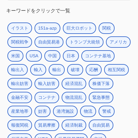
キーワードをクリックで一覧
イラスト
151a-azp
巨大ロボット
関税
関税戦争
自由貿易港
トランプ大統領
アメリカ
米国
USA
中国
日本
コンテナ基地
輸出入
輸入
輸出
破壊
応酬
相互関税
輸出妨害
輸入妨害
経済混乱
株価下落
金融不安
コンテナ
物流混乱
緊急事態
産業地帯
妨害
港湾施設
物流
警戒
報復関税
貿易摩擦
経済制裁
自由貿易