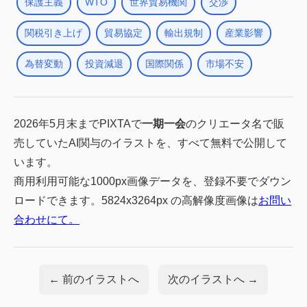
保護主義
WTO
世界貿易機関
交渉
関税引き上げ
貿易協定
輸出規制
産業影響
為替変動
投資減退
国際関係
市場不安
2026年5月末までPIXTAで
一期一会
のクリエータ名で販
売していたAI関与のイラストを、すべて無料で公開して
います。
商用利用可能な1000px画像データを、登録不要でダウン
ロードできます。5824x3264px の高解像度画像は
お問い
合わせにて。
← 前のイラストへ
次のイラストへ →