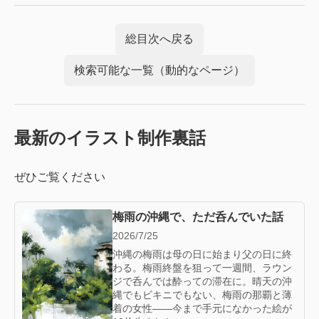
総目次へ戻る
検索可能な一覧（動的なページ）
最新のイラスト制作裏話
ぜひご覧ください
梅雨の沖縄で、ただ呑んでいた話
2026/7/25
沖縄の梅雨は母の日に始まり父の日に終
わる。梅雨終盤を狙って一週間、ラウン
ジで呑んでは酔っての滞在に。晴天の沖
縄でもビキニでもない、梅雨の那覇と薄
着の女性——今まで手元になかった絵が