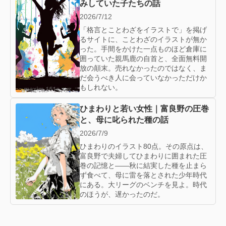
みしていた子たちの話
2026/7/12
「格言とことわざをイラストで」を掲げ
るサイトに、ことわざのイラストが無か
った。手間をかけた一点ものほど倉庫に
囲っていた親馬鹿の自首と、全面無料開
放の顛末。売れなかったのではなく、ま
だ会うべき人に会っていなかっただけか
もしれない。
ひまわりと若い女性｜富良野の圧巻
と、母に叱られた種の話
2026/7/9
ひまわりのイラスト80点。その原点は、
富良野で夫婦してひまわりに囲まれた圧
巻の記憶と——秋に結実した種を止まら
ず食べて、母に雷を落とされた少年時代
にある。大リーグのベンチを見よ。時代
のほうが、遅かったのだ。