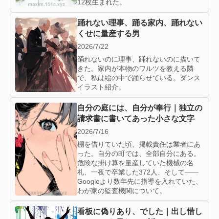
12枚生まれた。
踊れない理事、踊る家内、踊れない
くせに量産する男
2026/7/22
踊れないのに理事、踊れないのに描いて
きた。家内が本物のワルツを教える隣
で、私は絵の中で踊らせている。ダンス
イラスト紹介。
自分の庭には、自分が奉行｜独立の
請求書に書いてあった小さな文字
2026/7/16
棚を借りていた頃、掲載責任は業者にあ
った。自分の町では、全部自分にある。
危険な掛け算を量産していた機械の名
札、一夜で卒業した372人、そして——
Googleより数年先に指導を入れていた、
わが家の監査機関について。
看板に偽りあり、でした｜出し惜し