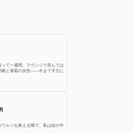
狙って一週間、ラウンジで呑んでは
那覇と薄着の女性——今まで手元に
男
のワルツを教える隣で、私は絵の中