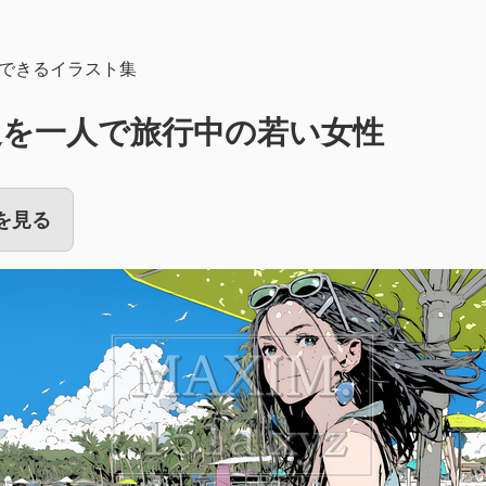
できるイラスト集
辺を一人で旅行中の若い女性
を見る