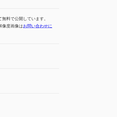
て無料で公開しています。
高解像度画像は
お問い合わせに