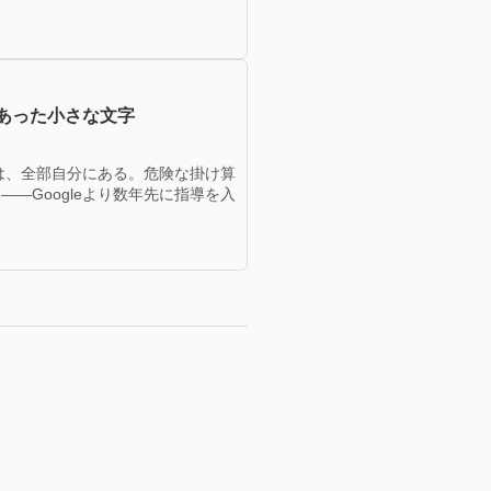
あった小さな文字
は、全部自分にある。危険な掛け算
—Googleより数年先に指導を入