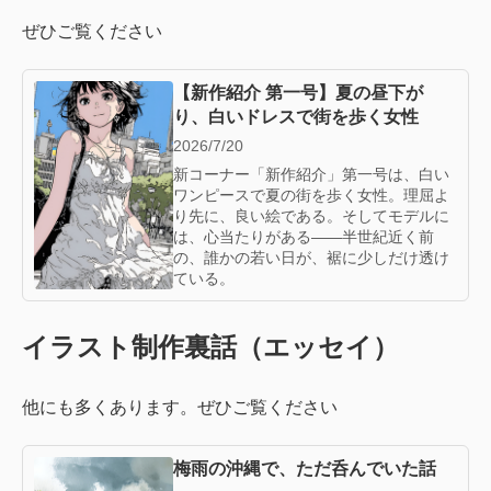
ぜひご覧ください
【新作紹介 第一号】夏の昼下が
り、白いドレスで街を歩く女性
2026/7/20
新コーナー「新作紹介」第一号は、白い
ワンピースで夏の街を歩く女性。理屈よ
り先に、良い絵である。そしてモデルに
は、心当たりがある——半世紀近く前
の、誰かの若い日が、裾に少しだけ透け
ている。
イラスト制作裏話（エッセイ）
他にも多くあります。ぜひご覧ください
梅雨の沖縄で、ただ呑んでいた話