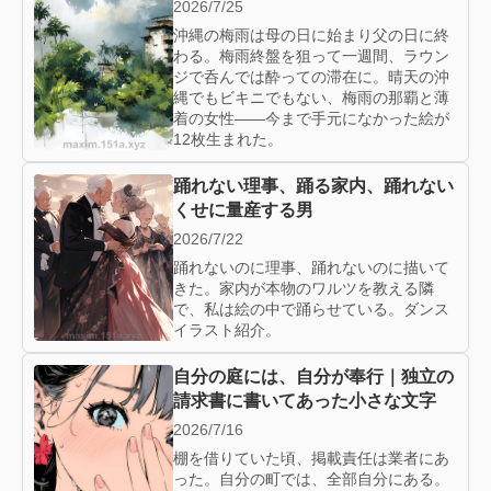
2026/7/25
沖縄の梅雨は母の日に始まり父の日に終
わる。梅雨終盤を狙って一週間、ラウン
ジで呑んでは酔っての滞在に。晴天の沖
縄でもビキニでもない、梅雨の那覇と薄
着の女性——今まで手元になかった絵が
12枚生まれた。
踊れない理事、踊る家内、踊れない
くせに量産する男
2026/7/22
踊れないのに理事、踊れないのに描いて
きた。家内が本物のワルツを教える隣
で、私は絵の中で踊らせている。ダンス
イラスト紹介。
自分の庭には、自分が奉行｜独立の
請求書に書いてあった小さな文字
2026/7/16
棚を借りていた頃、掲載責任は業者にあ
った。自分の町では、全部自分にある。