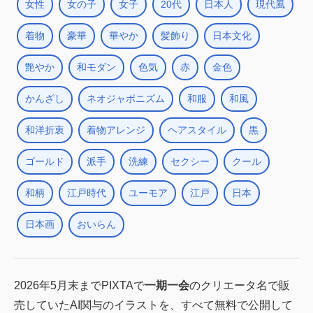
女性
女の子
女子
20代
日本人
現代風
着物
豪華
華やか
髪飾り
日本文化
艶やか
和モダン
色気
赤
金色
かんざし
ネオジャポニズム
和服
和風
和洋折衷
着物アレンジ
ヘアスタイル
黒
ゴールド
派手
洗練
セクシー
クール
和柄
江戸時代
ユーモア
江戸
日本
日本画
おいらん
2026年5月末までPIXTAで
一期一会
のクリエータ名で販
売していたAI関与のイラストを、すべて無料で公開して