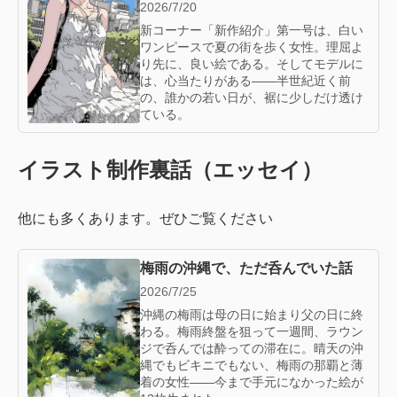
2026/7/20
新コーナー「新作紹介」第一号は、白い
ワンピースで夏の街を歩く女性。理屈よ
り先に、良い絵である。そしてモデルに
は、心当たりがある——半世紀近く前
の、誰かの若い日が、裾に少しだけ透け
ている。
イラスト制作裏話（エッセイ）
他にも多くあります。ぜひご覧ください
梅雨の沖縄で、ただ呑んでいた話
2026/7/25
沖縄の梅雨は母の日に始まり父の日に終
わる。梅雨終盤を狙って一週間、ラウン
ジで呑んでは酔っての滞在に。晴天の沖
縄でもビキニでもない、梅雨の那覇と薄
着の女性——今まで手元になかった絵が