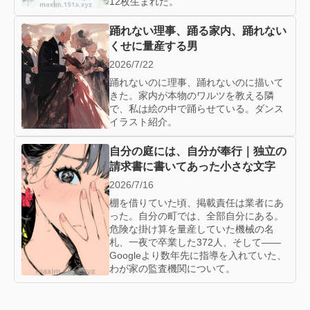
12枚生まれた。
踊れない理事、踊る家内、踊れない
くせに量産する男
2026/7/22
踊れないのに理事、踊れないのに描いて
きた。家内が本物のワルツを教える隣
で、私は絵の中で踊らせている。ダンス
イラスト紹介。
自分の庭には、自分が奉行｜独立の
請求書に書いてあった小さな文字
2026/7/16
棚を借りていた頃、掲載責任は業者にあ
った。自分の町では、全部自分にある。
危険な掛け算を量産していた機械の名
札、一夜で卒業した372人、そして——
Googleより数年先に指導を入れていた、
わが家の監査機関について。