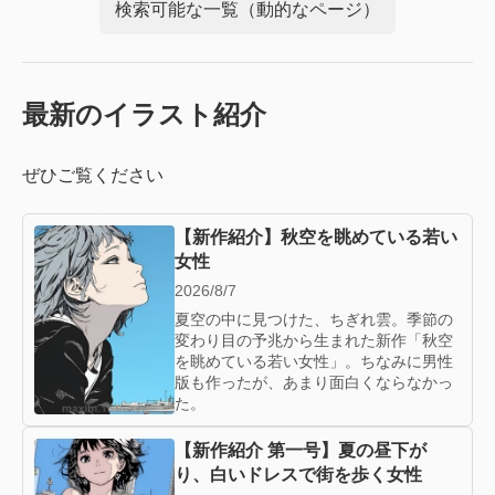
検索可能な一覧（動的なページ）
最新のイラスト紹介
ぜひご覧ください
【新作紹介】秋空を眺めている若い
女性
2026/8/7
夏空の中に見つけた、ちぎれ雲。季節の
変わり目の予兆から生まれた新作「秋空
を眺めている若い女性」。ちなみに男性
版も作ったが、あまり面白くならなかっ
た。
【新作紹介 第一号】夏の昼下が
り、白いドレスで街を歩く女性