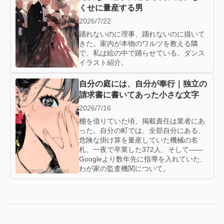
くせに量産する男
2026/7/22
踊れないのに理事、踊れないのに描いて
きた。家内が本物のワルツを教える隣
で、私は絵の中で踊らせている。ダンス
イラスト紹介。
自分の庭には、自分が奉行｜独立の
請求書に書いてあった小さな文字
2026/7/16
棚を借りていた頃、掲載責任は業者にあ
った。自分の町では、全部自分にある。
危険な掛け算を量産していた機械の名
札、一夜で卒業した372人、そして——
Googleより数年先に指導を入れていた、
わが家の監査機関について。