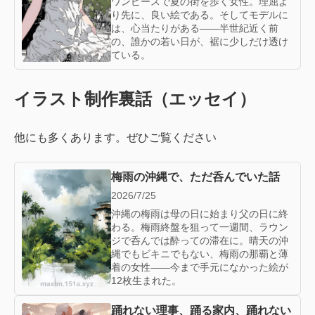
ワンピースで夏の街を歩く女性。理屈よ
り先に、良い絵である。そしてモデルに
は、心当たりがある——半世紀近く前
の、誰かの若い日が、裾に少しだけ透け
ている。
イラスト制作裏話（エッセイ）
他にも多くあります。ぜひご覧ください
梅雨の沖縄で、ただ呑んでいた話
2026/7/25
沖縄の梅雨は母の日に始まり父の日に終
わる。梅雨終盤を狙って一週間、ラウン
ジで呑んでは酔っての滞在に。晴天の沖
縄でもビキニでもない、梅雨の那覇と薄
着の女性——今まで手元になかった絵が
12枚生まれた。
踊れない理事、踊る家内、踊れない