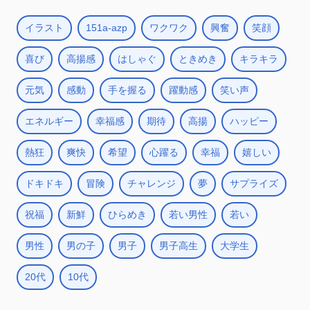
イラスト
151a-azp
ワクワク
興奮
笑顔
喜び
高揚感
はしゃぐ
ときめき
キラキラ
元気
感動
手を握る
躍動感
笑い声
エネルギー
幸福感
期待
高揚
ハッピー
熱狂
爽快
希望
心躍る
幸福
嬉しい
ドキドキ
冒険
チャレンジ
夢
サプライズ
祝福
新鮮
ひらめき
若い男性
若い
男性
男の子
男子
男子高生
大学生
20代
10代