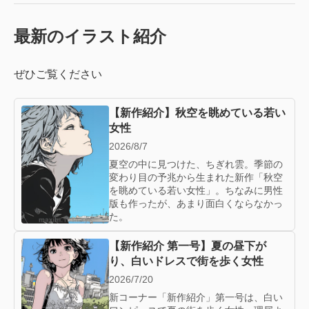
最新のイラスト紹介
ぜひご覧ください
【新作紹介】秋空を眺めている若い
女性
2026/8/7
夏空の中に見つけた、ちぎれ雲。季節の
変わり目の予兆から生まれた新作「秋空
を眺めている若い女性」。ちなみに男性
版も作ったが、あまり面白くならなかっ
た。
【新作紹介 第一号】夏の昼下が
り、白いドレスで街を歩く女性
2026/7/20
新コーナー「新作紹介」第一号は、白い