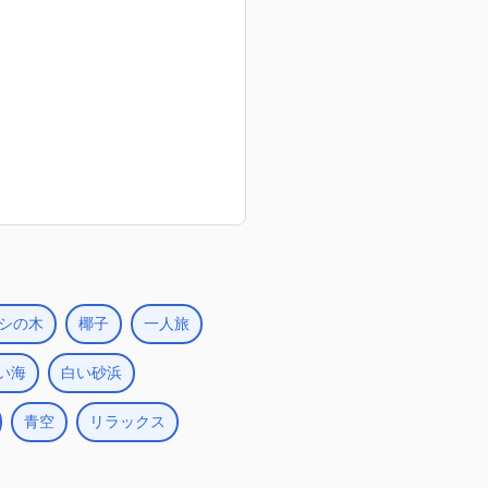
シの木
椰子
一人旅
い海
白い砂浜
青空
リラックス