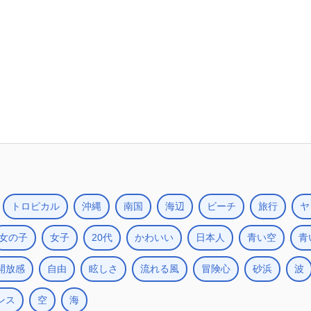
トロピカル
沖縄
南国
海辺
ビーチ
旅行
ヤ
女の子
女子
20代
かわいい
日本人
青い空
青
開放感
自由
眩しさ
流れる風
冒険心
砂浜
波
ンス
空
海