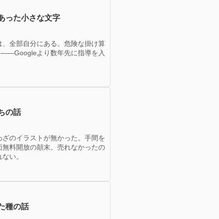
あった小さな文字
は、全部自分にある。危険な掛け算
—Googleより数年先に指導を入
ちの話
わざのイラストが無かった。手間を
面無料開放の顛末。売れなかったの
れない。
た種の話