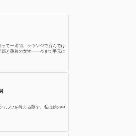
狙って一週間、ラウンジで呑んでは
那覇と薄着の女性——今まで手元に
男
のワルツを教える隣で、私は絵の中