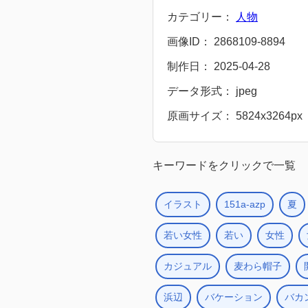
カテゴリー：
人物
画像ID： 2868109-8894
制作日： 2025-04-28
データ形式： jpeg
原画サイズ： 5824x3264px
キーワードをクリックで一覧
イラスト
151a-azp
夏
若い女性
若い
女性
カジュアル
麦わら帽子
浜辺
バケーション
バカ