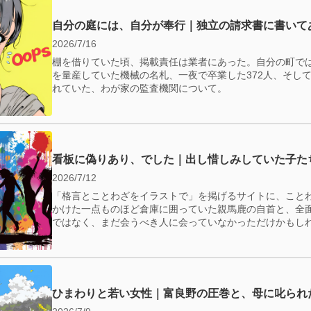
自分の庭には、自分が奉行｜独立の請求書に書いて
2026/7/16
棚を借りていた頃、掲載責任は業者にあった。自分の町で
を量産していた機械の名札、一夜で卒業した372人、そして—
れていた、わが家の監査機関について。
看板に偽りあり、でした｜出し惜しみしていた子た
2026/7/12
「格言とことわざをイラストで」を掲げるサイトに、こと
かけた一点ものほど倉庫に囲っていた親馬鹿の自首と、全
ではなく、まだ会うべき人に会っていなかっただけかもし
ひまわりと若い女性｜富良野の圧巻と、母に叱られ