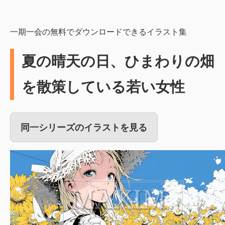
一期一会の無料でダウンロードできるイラスト集
夏の晴天の日、ひまわりの畑
を散策している若い女性
同一シリーズのイラストを見る