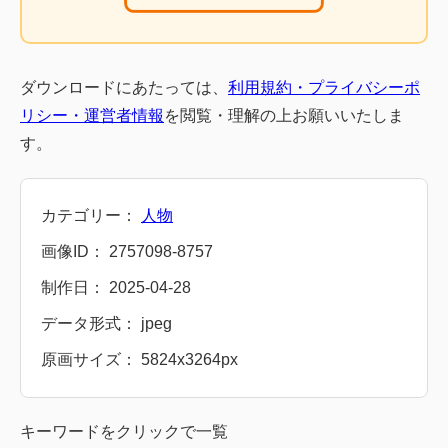
ダウンロードにあたっては、
利用規約・プライバシーポ
リシー・運営者情報
を閲覧・理解の上お願いいたしま
す。
カテゴリー：
人物
画像ID： 2757098-8757
制作日： 2025-04-28
データ形式： jpeg
原画サイズ： 5824x3264px
キーワードをクリックで一覧