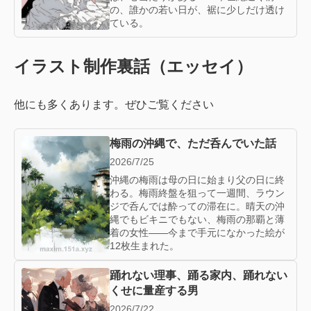
の、誰かの若い日が、裾に少しだけ透け
ている。
イラスト制作裏話（エッセイ）
他にも多くあります。ぜひご覧ください
梅雨の沖縄で、ただ呑んでいた話
2026/7/25
沖縄の梅雨は母の日に始まり父の日に終
わる。梅雨終盤を狙って一週間、ラウン
ジで呑んでは酔っての滞在に。晴天の沖
縄でもビキニでもない、梅雨の那覇と薄
着の女性——今まで手元になかった絵が
12枚生まれた。
踊れない理事、踊る家内、踊れない
くせに量産する男
2026/7/22