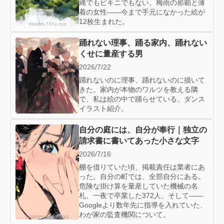
縄でもビキニでもない、梅雨の那覇と薄
着の女性——今まで手元になかった絵が
12枚生まれた。
踊れない理事、踊る家内、踊れない
くせに量産する男
2026/7/22
踊れないのに理事、踊れないのに描いて
きた。家内が本物のワルツを教える隣
で、私は絵の中で踊らせている。ダンス
イラスト紹介。
自分の庭には、自分が奉行｜独立の
請求書に書いてあった小さな文字
2026/7/16
棚を借りていた頃、掲載責任は業者にあ
った。自分の町では、全部自分にある。
危険な掛け算を量産していた機械の名
札、一夜で卒業した372人、そして——
Googleより数年先に指導を入れていた、
わが家の監査機関について。