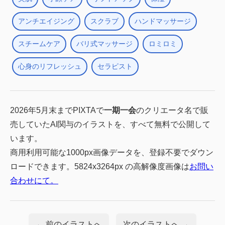
アンチエイジング
スクラブ
ハンドマッサージ
スチームケア
バリ式マッサージ
ロミロミ
心身のリフレッシュ
セラピスト
2026年5月末までPIXTAで
一期一会
のクリエータ名で販
売していたAI関与のイラストを、すべて無料で公開して
います。
商用利用可能な1000px画像データを、登録不要でダウン
ロードできます。5824x3264px の高解像度画像は
お問い
合わせにて。
← 前のイラストへ
次のイラストへ →