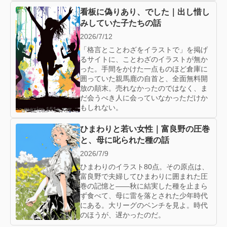
看板に偽りあり、でした｜出し惜し
みしていた子たちの話
2026/7/12
「格言とことわざをイラストで」を掲げ
るサイトに、ことわざのイラストが無か
った。手間をかけた一点ものほど倉庫に
囲っていた親馬鹿の自首と、全面無料開
放の顛末。売れなかったのではなく、ま
だ会うべき人に会っていなかっただけか
もしれない。
ひまわりと若い女性｜富良野の圧巻
と、母に叱られた種の話
2026/7/9
ひまわりのイラスト80点。その原点は、
富良野で夫婦してひまわりに囲まれた圧
巻の記憶と——秋に結実した種を止まら
ず食べて、母に雷を落とされた少年時代
にある。大リーグのベンチを見よ。時代
のほうが、遅かったのだ。