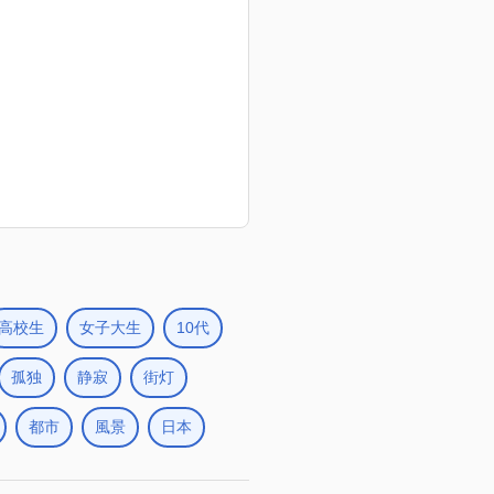
高校生
女子大生
10代
孤独
静寂
街灯
都市
風景
日本