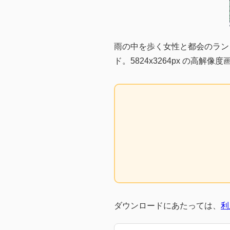
雨の中を歩く女性と都会のラン
ド。5824x3264px の高解像度
ダウンロードにあたっては、
利