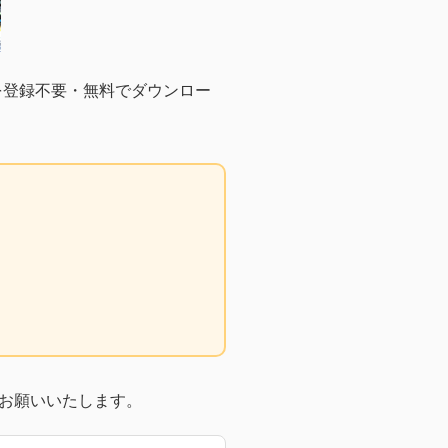
を登録不要・無料でダウンロー
お願いいたします。