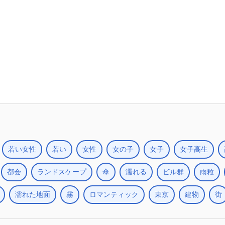
若い女性
若い
女性
女の子
女子
女子高生
都会
ランドスケープ
傘
濡れる
ビル群
雨粒
濡れた地面
霧
ロマンティック
東京
建物
街