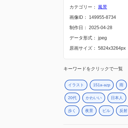
カテゴリー：
風景
画像ID： 149955-8734
制作日： 2025-04-28
データ形式： jpeg
原画サイズ： 5824x3264px
キーワードをクリックで一覧
イラスト
151a-azp
雨
20代
かわいい
日本人
歩く
夜景
ビル
反射