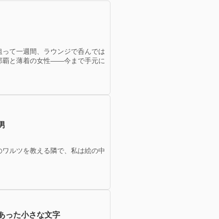
狙って一週間、ラウンジで呑んでは
那覇と薄着の女性——今まで手元に
男
のワルツを教える隣で、私は絵の中
あった小さな文字