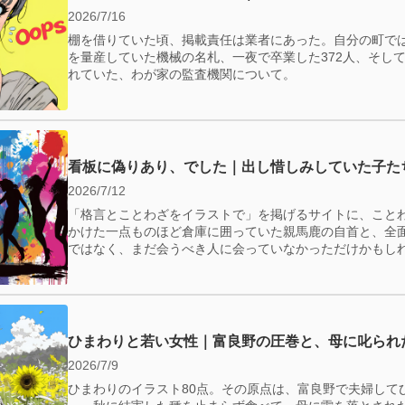
2026/7/16
棚を借りていた頃、掲載責任は業者にあった。自分の町で
を量産していた機械の名札、一夜で卒業した372人、そして—
れていた、わが家の監査機関について。
看板に偽りあり、でした｜出し惜しみしていた子た
2026/7/12
「格言とことわざをイラストで」を掲げるサイトに、こと
かけた一点ものほど倉庫に囲っていた親馬鹿の自首と、全
ではなく、まだ会うべき人に会っていなかっただけかもし
ひまわりと若い女性｜富良野の圧巻と、母に叱られ
2026/7/9
ひまわりのイラスト80点。その原点は、富良野で夫婦して