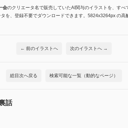
一会
のクリエータ名で販売していたAI関与のイラストを、すべ
ータを、登録不要でダウンロードできます。5824x3264px の
← 前のイラストへ
次のイラストへ →
総目次へ戻る
検索可能な一覧（動的なページ）
裏話