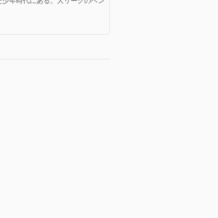
た少年時代にある。大リーグのベン