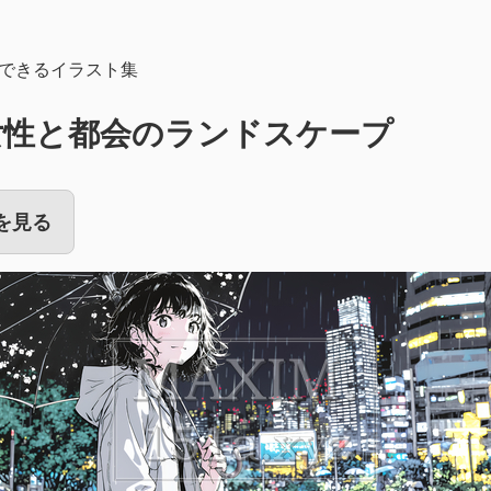
できるイラスト集
女性と都会のランドスケープ
を見る