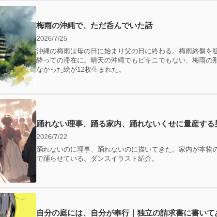
梅雨の沖縄で、ただ呑んでいた話
2026/7/25
沖縄の梅雨は母の日に始まり父の日に終わる。梅雨終盤を
酔っての滞在に。晴天の沖縄でもビキニでもない、梅雨の
なかった絵が12枚生まれた。
踊れない理事、踊る家内、踊れないくせに量産する
2026/7/22
踊れないのに理事、踊れないのに描いてきた。家内が本物
で踊らせている。ダンスイラスト紹介。
自分の庭には、自分が奉行｜独立の請求書に書いて