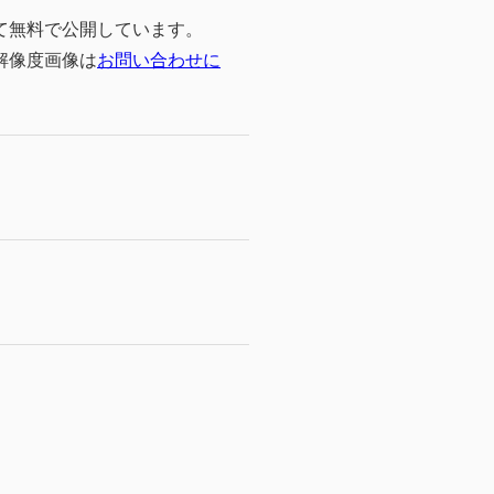
て無料で公開しています。
高解像度画像は
お問い合わせに