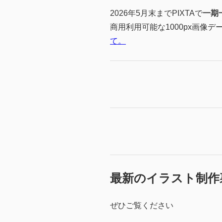
2026年5月末までPIXTAで
一期
商用利用可能な1000px画像デ
て。
最新のイラスト制作
ぜひご覧ください