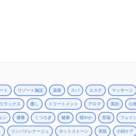
ート
リゾート施設
温泉
スパ
エステ
マッサージ
リラックス
癒し
トリートメント
アロマ
美顔
心
ョン
優雅
くつろぎ
健康
穏やか
至福
フェイ
ス
リンパドレナージュ
ホットストーン
美肌
小顔ケア