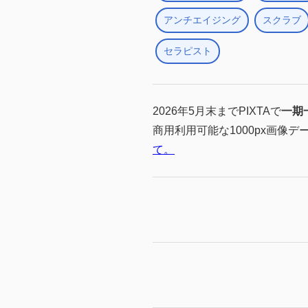
アンチエイジング
スクラブ
セラピスト
2026年5月末までPIXTAで
一期
商用利用可能な1000px画像デ
て。