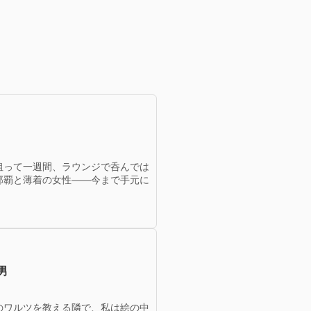
狙って一週間、ラウンジで呑んでは
那覇と薄着の女性——今まで手元に
男
のワルツを教える隣で、私は絵の中