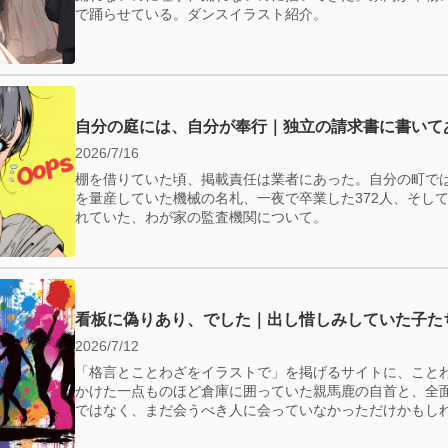
で踊らせている。ダンスイラスト紹介。
自分の庭には、自分が奉行｜独立の請求書に書いて
2026/7/16
棚を借りていた頃、掲載責任は業者にあった。自分の町で
を量産していた機械の名札、一夜で卒業した372人、そして—
れていた、わが家の監査機関について。
看板に偽りあり、でした｜出し惜しみしていた子た
2026/7/12
「格言とことわざをイラストで」を掲げるサイトに、こと
かけた一点ものほど倉庫に囲っていた親馬鹿の自首と、全
ではなく、まだ会うべき人に会っていなかっただけかもし