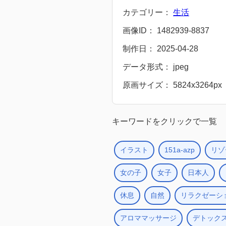
カテゴリー：
生活
画像ID： 1482939-8837
制作日： 2025-04-28
データ形式： jpeg
原画サイズ： 5824x3264px
キーワードをクリックで一覧
イラスト
151a-azp
リゾ
女の子
女子
日本人
休息
自然
リラクゼーシ
アロママッサージ
デトック