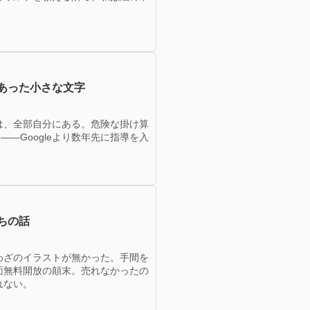
あった小さな文字
は、全部自分にある。危険な掛け算
—Googleより数年先に指導を入
ちの話
わざのイラストが無かった。手間を
面無料開放の顛末。売れなかったの
れない。