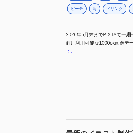
ビーチ
海
ドリンク
2026年5月末までPIXTAで
一期
商用利用可能な1000px画像デ
て。