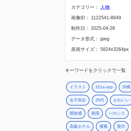
カテゴリー：
人物
画像ID： 1122541-8849
制作日： 2025-04-28
データ形式： jpeg
原画サイズ： 5824x3264px
キーワードをクリックで一覧
イラスト
151a-azp
沖縄
女子高生
20代
かわいい
開放感
南国
バカンス
高級ホテル
優雅
贅沢