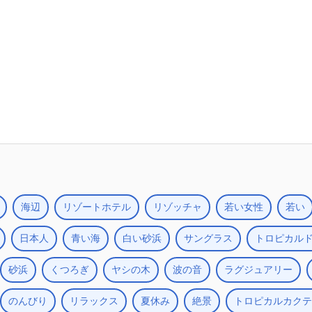
海辺
リゾートホテル
リゾッチャ
若い女性
若い
日本人
青い海
白い砂浜
サングラス
トロピカル
砂浜
くつろぎ
ヤシの木
波の音
ラグジュアリー
のんびり
リラックス
夏休み
絶景
トロピカルカクテ