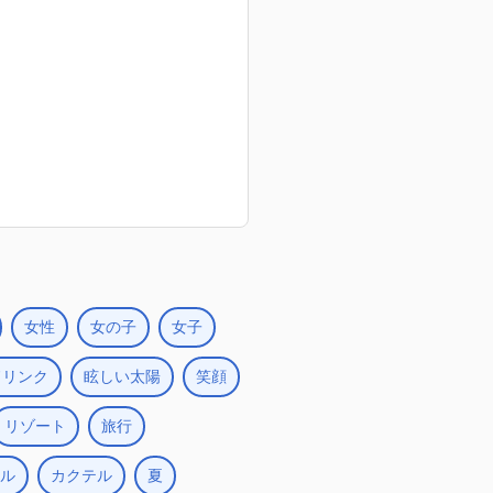
女性
女の子
女子
ドリンク
眩しい太陽
笑顔
リゾート
旅行
ル
カクテル
夏