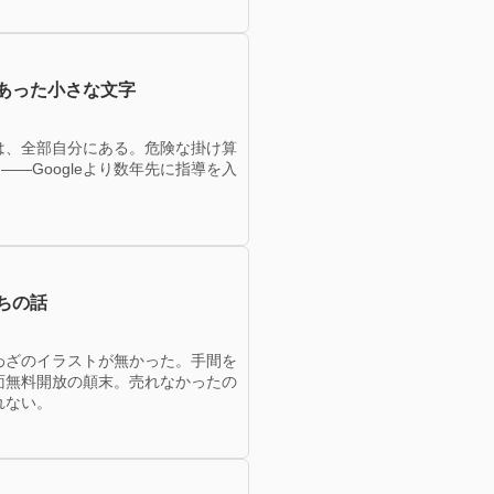
あった小さな文字
は、全部自分にある。危険な掛け算
—Googleより数年先に指導を入
ちの話
わざのイラストが無かった。手間を
面無料開放の顛末。売れなかったの
れない。