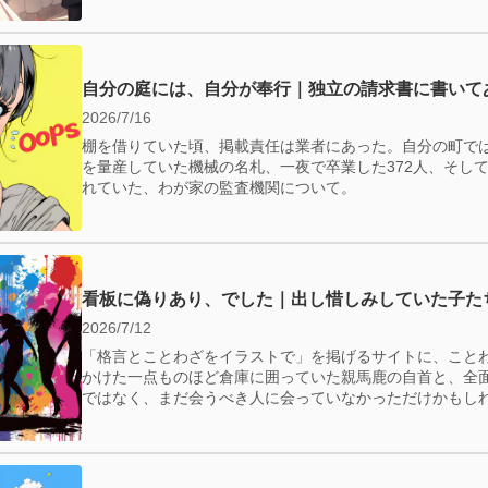
自分の庭には、自分が奉行｜独立の請求書に書いて
2026/7/16
棚を借りていた頃、掲載責任は業者にあった。自分の町で
を量産していた機械の名札、一夜で卒業した372人、そして—
れていた、わが家の監査機関について。
看板に偽りあり、でした｜出し惜しみしていた子た
2026/7/12
「格言とことわざをイラストで」を掲げるサイトに、こと
かけた一点ものほど倉庫に囲っていた親馬鹿の自首と、全
ではなく、まだ会うべき人に会っていなかっただけかもし