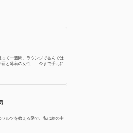
狙って一週間、ラウンジで呑んでは
那覇と薄着の女性——今まで手元に
男
のワルツを教える隣で、私は絵の中