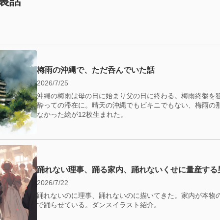
裏話
梅雨の沖縄で、ただ呑んでいた話
2026/7/25
沖縄の梅雨は母の日に始まり父の日に終わる。梅雨終盤を
酔っての滞在に。晴天の沖縄でもビキニでもない、梅雨の
なかった絵が12枚生まれた。
踊れない理事、踊る家内、踊れないくせに量産する
2026/7/22
踊れないのに理事、踊れないのに描いてきた。家内が本物
で踊らせている。ダンスイラスト紹介。