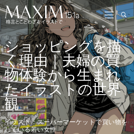
ショッピングを描
く理由｜夫婦の買
物体験から生まれ
たイラストの世界
観
イラスト：スーパーマーケットで買い物を
している若い女性